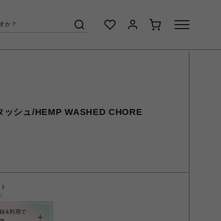
タッシュ/HEMP WASHED CHORE
ント
く
録&利用で