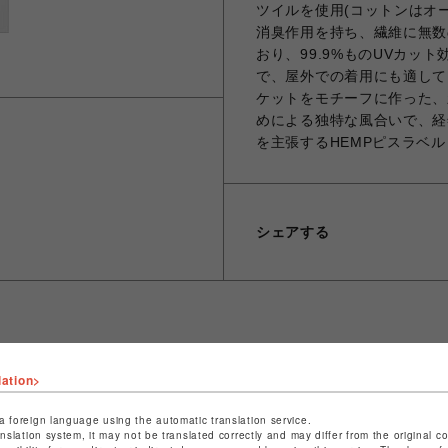
ツイルを使用(コットンはオ
消臭作用を持ち、繊維に無数
おり、99.9%ものUVカッ
で、屋外での着用にも適して
ケットをモチーフに作った、新型
めによる独特な風合いで、経
を主張するHEMPピスラベル
シェアする
ショップ名
ビーバー
lation>
店舗名
池袋PARCO
a foreign language using the automatic translation service.
anslation system, it may not be translated correctly and may differ from the original c
特定商取引法など法令に基づく表記は
こちら