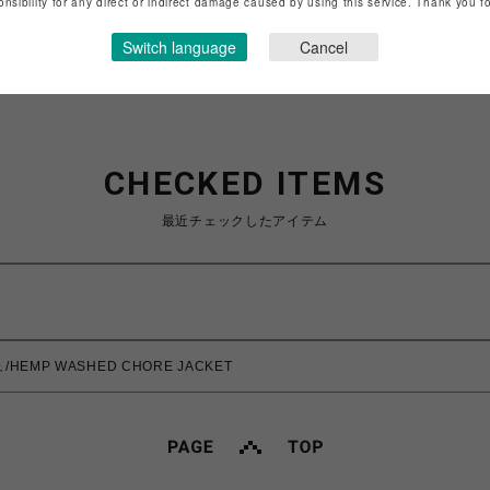
onsibility for any direct or indirect damage caused by using this service. Thank you 
ショップお問い合わせは
こちら
Switch language
Cancel
CHECKED ITEMS
最近チェックしたアイテム
HEMP WASHED CHORE JACKET