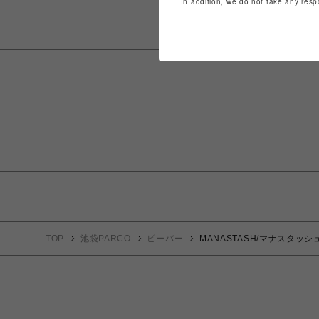
In addition, we do not take any resp
TOP
池袋PARCO
ビーバー
MANASTASH/マナスタッシュ/