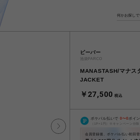
ビーバー
池袋PARCO
MANASTASH/マナス
JACKET
￥27,500
税込
ポケパル払いで
0
〜
0
ポイ
（1P=1円）※キャンペーン分除
会員登録後、ポケパル払い初回登