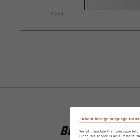
ブラック
<About foreign language trans
We will translate the homepage into 
Since this service is an automatic tr