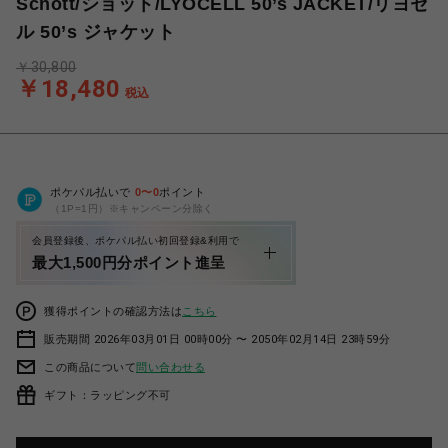
Schott/ショット/LYOCELL 50’s JACKET/リヨセ
ル 50’s ジャケット
￥30,800
￥18,480
税込
ポケパル払いで
0
〜
0
ポイント
（1P=1円）※キャンペーン分除く
会員登録後、ポケパル払い初回登録&利用で
最大1,500円分ポイント進呈
獲得ポイントの確認方法は
こちら
販売期間 2026年03月01日 00時00分 〜 2050年02月14日 23時59分
この商品について
問い合わせる
ギフト：ラッピング不可