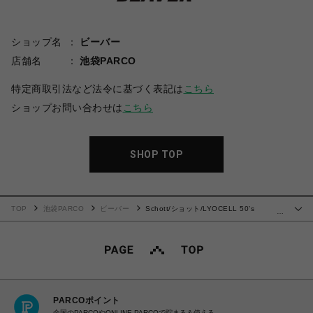
ショップ名
ビーバー
店舗名
池袋PARCO
特定商取引法など法令に基づく表記は
こちら
ショップお問い合わせは
こちら
SHOP TOP
TOP
池袋PARCO
ビーバー
Schott/ショット/LYOCELL 50’s
…
JACKET/リヨセル 50’s ジャケット
PARCOポイント
全国のPARCOやONLINE PARCOで貯まる＆使える