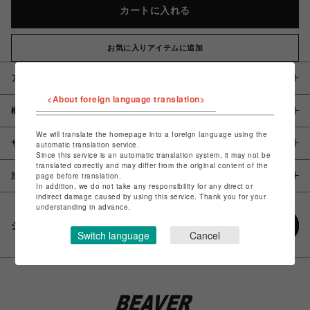
カートに入れる
お気に入りアイテムに追加
アイテム説明 / 素材
<About foreign language translation>
概要
We will translate the homepage into a foreign language using the
サイズ
automatic translation service.
Since this service is an automatic translation system, it may not be
translated correctly and may differ from the original content of the
page before translation.
注意事項
In addition, we do not take any responsibility for any direct or
indirect damage caused by using this service. Thank you for your
understanding in advance.
シェアする
Switch language
Cancel