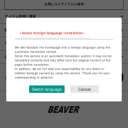
お気に入りアイテムに追加
アイテム説明 / 素材
概要
<About foreign language translation>
サイズ
We will translate the homepage into a foreign language using the
automatic translation service.
Since this service is an automatic translation system, it may not be
注意事項
translated correctly and may differ from the original content of the
page before translation.
In addition, we do not take any responsibility for any direct or
indirect damage caused by using this service. Thank you for your
シェアする
understanding in advance.
Switch language
Cancel