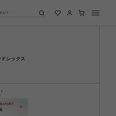
ラウドシックス
ント
く
録&利用で
呈