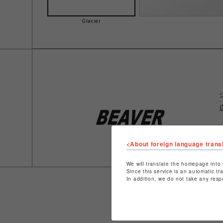
Glacier
<About foreign language trans
We will translate the homepage into 
Since this service is an automatic tr
In addition, we do not take any resp