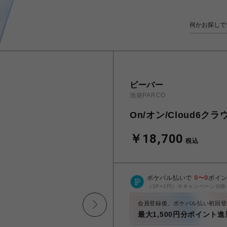
ビーバー
池袋PARCO
On/オン/Cloud6ク
￥18,700
税込
ポケパル払いで
0
〜
0
ポイ
（1P=1円）※キャンペーン分除
会員登録後、ポケパル払い初回登
最大1,500円分ポイント進