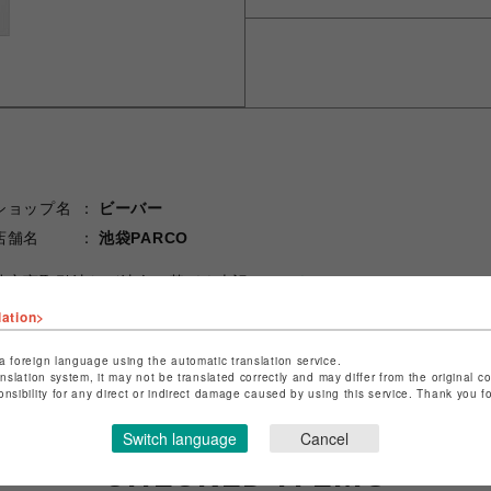
ショップ名
ビーバー
店舗名
池袋PARCO
特定商取引法など法令に基づく表記は
こちら
ショップお問い合わせは
こちら
lation>
a foreign language using the automatic translation service.
anslation system, it may not be translated correctly and may differ from the original c
onsibility for any direct or indirect damage caused by using this service. Thank you 
Switch language
Cancel
CHECKED ITEMS