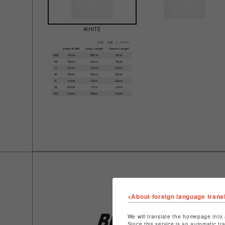
WHITE
<About foreign language trans
We will translate the homepage into 
Since this service is an automatic tr