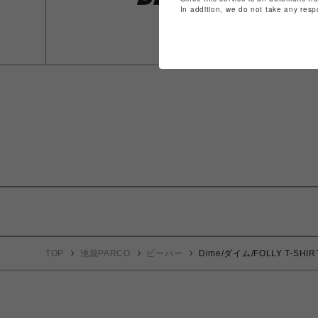
In addition, we do not take any resp
TOP
池袋PARCO
ビーバー
Dime/ダイム/FOLLY T-SHIR