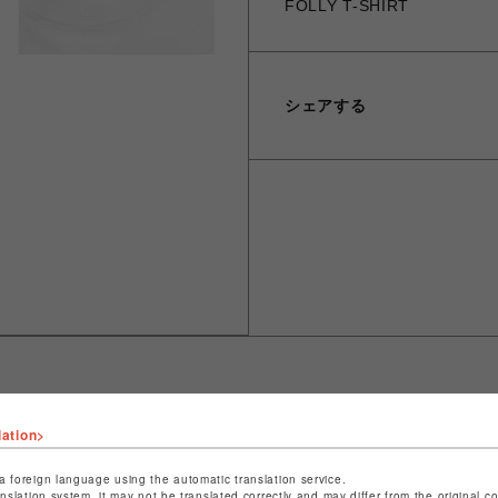
FOLLY T-SHIRT
シェアする
lation>
ショップ名
ビーバー
店舗名
池袋PARCO
a foreign language using the automatic translation service.
anslation system, it may not be translated correctly and may differ from the original c