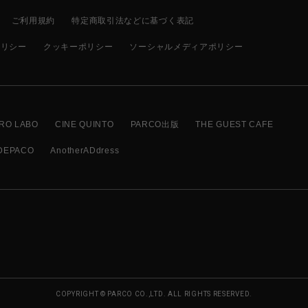
ご利用規約
特定商取引法などに基づく表記
ポリシー
クッキーポリシー
ソーシャルメディアポリシー
RO LABO
CINE QUINTO
PARCO出版
THE GUEST CAFE
DEPACO
AnotherADdress
COPYRIGHT © PARCO CO.,LTD. ALL RIGHTS RESERVED.