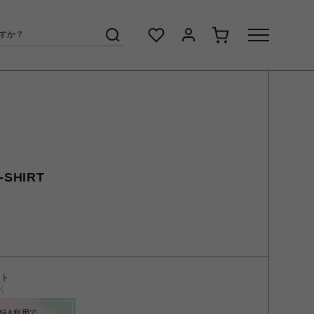
-SHIRT
ント
く
録&利用で