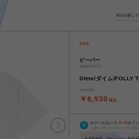
ビーバー
池袋PARCO
Dime/ダイム/FOLLY T
￥9,900
￥6,930
税込
ポケパル払いで
0
〜
0
ポイ
（1P=1円）※キャンペーン分除
会員登録後、ポケパル払い初回登