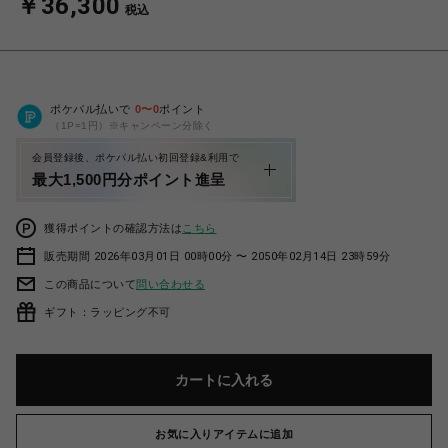
￥36,300
税込
ポケパル払いで
0
〜
0
ポイント
（1P=1円）※キャンペーン分除く
会員登録後、ポケパル払い初回登録&利用で
最大1,500円分ポイント進呈
獲得ポイントの確認方法は
こちら
販売期間 2026年03月01日 00時00分 〜 2050年02月14日 23時59分
この商品について
問い合わせる
ギフト：ラッピング不可
カートに入れる
お気に入りアイテムに追加