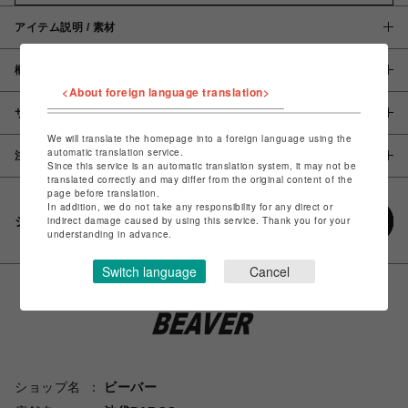
アイテム説明 / 素材
概要
<About foreign language translation>
サイズ
We will translate the homepage into a foreign language using the
automatic translation service.
注意事項
Since this service is an automatic translation system, it may not be
translated correctly and may differ from the original content of the
page before translation.
In addition, we do not take any responsibility for any direct or
シェアする
indirect damage caused by using this service. Thank you for your
understanding in advance.
Switch language
Cancel
ショップ名
ビーバー