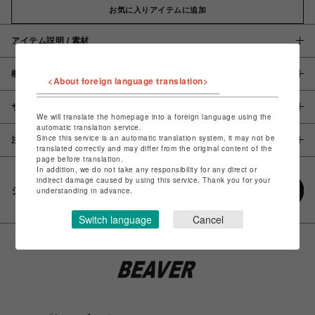
お気に入りアイテムに追加
アイテム説明 / 素材
概要
<About foreign language translation>
サイズ
We will translate the homepage into a foreign language using the
automatic translation service.
Since this service is an automatic translation system, it may not be
注意事項
translated correctly and may differ from the original content of the
page before translation.
In addition, we do not take any responsibility for any direct or
indirect damage caused by using this service. Thank you for your
シェアする
understanding in advance.
Switch language
Cancel