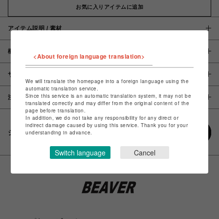
お気に入りアイテムに追加
アイテム説明 / 素材
概要
<About foreign language translation>
サイズ
We will translate the homepage into a foreign language using the
automatic translation service.
Since this service is an automatic translation system, it may not be
注意事項
translated correctly and may differ from the original content of the
page before translation.
In addition, we do not take any responsibility for any direct or
indirect damage caused by using this service. Thank you for your
シェアする
understanding in advance.
Switch language
Cancel