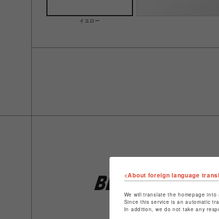
イエロー
<About foreign language trans
We will translate the homepage into 
Since this service is an automatic tr
In addition, we do not take any resp