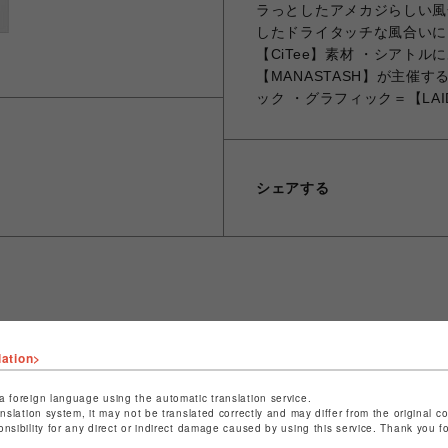
ラっとしたアメカジらしい風
したドライタッチな風合いに。
【CiTee】素材 ・シアト
【MANASTASH】が主催
ック ・グラフィック＝【LAI
シェアする
ショップ名
ビーバー
店舗名
池袋PARCO
lation>
特定商取引法など法令に基づく表記は
こちら
a foreign language using the automatic translation service.
anslation system, it may not be translated correctly and may differ from the original c
ショップお問い合わせは
こちら
onsibility for any direct or indirect damage caused by using this service. Thank you 