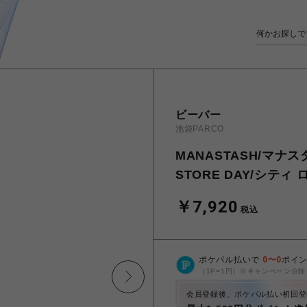
ビーバー
池袋PARCO
MANASTASH/マナスタッ
STORE DAY/シティ
￥7,920
税込
ポケパル払いで
0
〜
0
ポイ
（1P=1円）※キャンペーン分除
会員登録後、ポケパル払い初回登