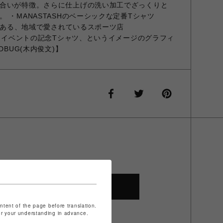
合いが特徴。さらに仕上げの洗い加工でざっくりと
 ・MANASTASHのベーシックな定番Tシャツ
ルにある、地域で愛されているスポーツ店
するイベントの記念Tシャツ、というイメージのグラフィ
DBUG(木内俊文)】
SHOP TOP
ontent of the page before translation.
for your understanding in advance.