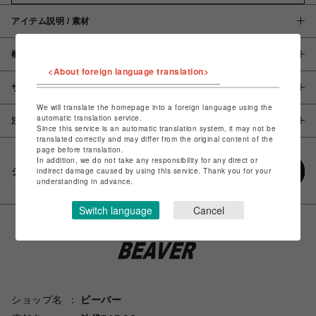
アイテム説明 / 素材
概要
<About foreign language translation>
サイズ
We will translate the homepage into a foreign language using the
automatic translation service.
注意事項
Since this service is an automatic translation system, it may not be
translated correctly and may differ from the original content of the
page before translation.
In addition, we do not take any responsibility for any direct or
シェアする
indirect damage caused by using this service. Thank you for your
understanding in advance.
Switch language
Cancel
ショップ名
ビーバー