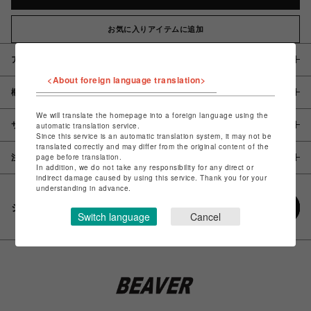
お気に入りアイテムに追加
アイテム説明 / 素材
<About foreign language translation>
概要
We will translate the homepage into a foreign language using the
サイズ
automatic translation service.
Since this service is an automatic translation system, it may not be
translated correctly and may differ from the original content of the
page before translation.
注意事項
In addition, we do not take any responsibility for any direct or
indirect damage caused by using this service. Thank you for your
understanding in advance.
シェアする
Switch language
Cancel