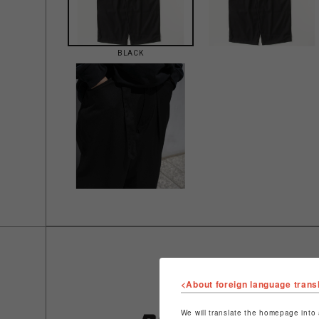
BLACK
<About foreign language trans
We will translate the homepage into 