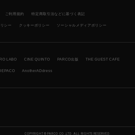
ご利用規約
特定商取引法などに基づく表記
ポリシー
クッキーポリシー
ソーシャルメディアポリシー
RO LABO
CINE QUINTO
PARCO出版
THE GUEST CAFE
DEPACO
AnotherADdress
COPYRIGHT © PARCO CO.,LTD. ALL RIGHTS RESERVED.