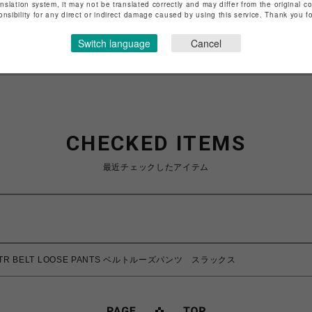
anslation system, it may not be translated correctly and may differ from the original c
onsibility for any direct or indirect damage caused by using this service. Thank you 
特定商取引法など法令に基づく表記は
こちら
ショップお問い合わせは
こちら
Switch language
Cancel
CHECKED ITEMS
最近チェックしたアイテム
ー/TR BELT LOOSE PANTS ベルトルーズパンツ スラックス