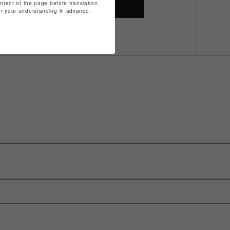
ontent of the page before translation.
SHOP TOP
for your understanding in advance.