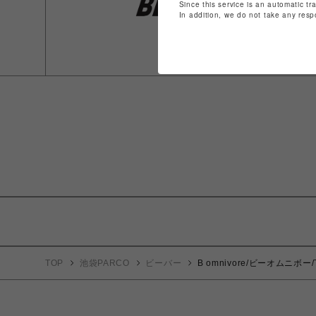
Since this service is an automatic tr
In addition, we do not take any resp
TOP
池袋PARCO
ビーバー
B omnivore/ビーオムニボ