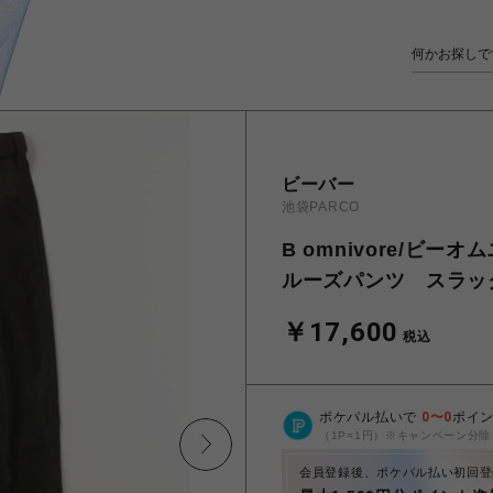
ビーバー
池袋PARCO
B omnivore/ビーオム
ルーズパンツ スラッ
￥17,600
税込
ポケパル払いで
0
〜
0
ポイ
（1P=1円）※キャンペーン分除
会員登録後、ポケパル払い初回登