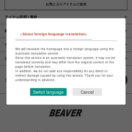
お気に入りアイテムに追加
アイテム説明 / 素材
概要
<About foreign language translation>
サイズ
We will translate the homepage into a foreign language using the
automatic translation service.
Since this service is an automatic translation system, it may not be
注意事項
translated correctly and may differ from the original content of the
page before translation.
In addition, we do not take any responsibility for any direct or
indirect damage caused by using this service. Thank you for your
シェアする
understanding in advance.
Switch language
Cancel