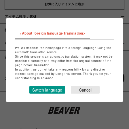
お気に入りアイテムに追加
アイテム説明 / 素材
概要
<About foreign language translation>
サイズ
We will translate the homepage into a foreign language using the
automatic translation service.
Since this service is an automatic translation system, it may not be
注意事項
translated correctly and may differ from the original content of the
page before translation.
In addition, we do not take any responsibility for any direct or
indirect damage caused by using this service. Thank you for your
シェアする
understanding in advance.
Switch language
Cancel