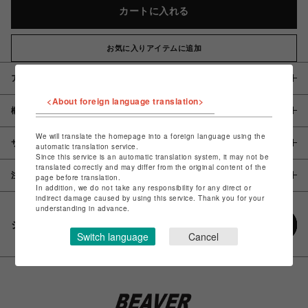
カートに入れる
お気に入りアイテムに追加
アイテム説明 / 素材
<About foreign language translation>
概要
We will translate the homepage into a foreign language using the
サイズ
automatic translation service.
Since this service is an automatic translation system, it may not be
translated correctly and may differ from the original content of the
注意事項
page before translation.
In addition, we do not take any responsibility for any direct or
indirect damage caused by using this service. Thank you for your
understanding in advance.
シェアする
Switch language
Cancel