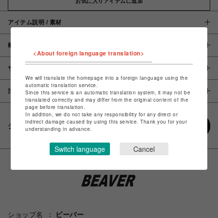
お気に入りアイテムに追加
アイテム説明 / 素材
概要
<About foreign language translation>
サイズ
We will translate the homepage into a foreign language using the
automatic translation service.
注意事項
Since this service is an automatic translation system, it may not be
translated correctly and may differ from the original content of the
page before translation.
In addition, we do not take any responsibility for any direct or
indirect damage caused by using this service. Thank you for your
シェアする
understanding in advance.
Switch language
Cancel
ショップ名
ビーバー