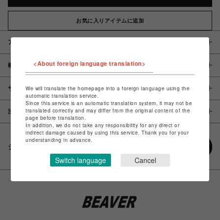
お気に入りアイテムに追加
アイテム説明 / 素材
<About foreign language translation>
概要
サイズ
We will translate the homepage into a foreign language using the
automatic translation service.
Since this service is an automatic translation system, it may not be
translated correctly and may differ from the original content of the
注意事項
page before translation.
In addition, we do not take any responsibility for any direct or
indirect damage caused by using this service. Thank you for your
understanding in advance.
シェアする
Switch language
Cancel