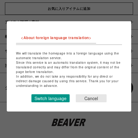
お気に入りアイテムに追加
アイテム説明 / 素材
概要
<About foreign language translation>
サイズ
We will translate the homepage into a foreign language using the
automatic translation service.
Since this service is an automatic translation system, it may not be
注意事項
translated correctly and may differ from the original content of the
page before translation.
In addition, we do not take any responsibility for any direct or
indirect damage caused by using this service. Thank you for your
understanding in advance.
シェアする
Switch language
Cancel