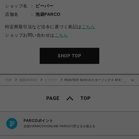
ショップ名
ビーバー
店舗名
池袋PARCO
特定商取引法など法令に基づく表記は
こちら
ショップお問い合わせは
こちら
SHOP TOP
TOP
池袋PARCO
ビーバー
ROSTER SOX/ロスターソックス M EYE
…
B メンズ レディース
PARCOポイント
全国のPARCOやONLINE PARCOで貯まる＆使える