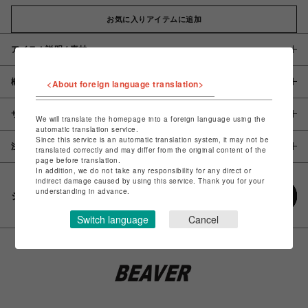
お気に入りアイテムに追加
アイテム説明 / 素材
概要
<About foreign language translation>
サイズ
We will translate the homepage into a foreign language using the
automatic translation service.
Since this service is an automatic translation system, it may not be
注意事項
translated correctly and may differ from the original content of the
page before translation.
In addition, we do not take any responsibility for any direct or
indirect damage caused by using this service. Thank you for your
understanding in advance.
シェアする
Switch language
Cancel