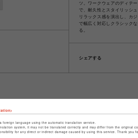
ツ。ワークウェアのディテー
で、耐久性とスタイリッシュ
リラックス感を演出し、カジ
で幅広く対応しクラシックな
る。
シェアする
ショップ名
ビーバー
店舗名
池袋PARCO
lation>
特定商取引法など法令に基づく表記は
こちら
a foreign language using the automatic translation service.
anslation system, it may not be translated correctly and may differ from the original c
ショップお問い合わせは
こちら
onsibility for any direct or indirect damage caused by using this service. Thank you 