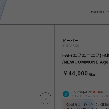
ビーバー
池袋PARCO
FAF/エフエーエフ(Fak
/NEWCOMMUNE Aged
￥44,000
税込
ポケパル払いで
0
〜
0
ポイ
（1P=1円）※キャンペーン分除
会員登録後、ポケパル払い初回登