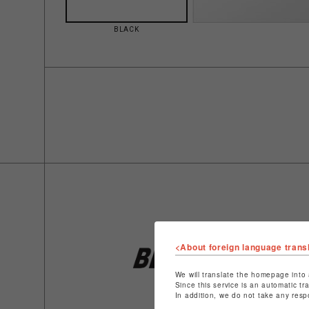
BLACK
<About foreign language trans
We will translate the homepage into 
Since this service is an automatic tr
In addition, we do not take any resp