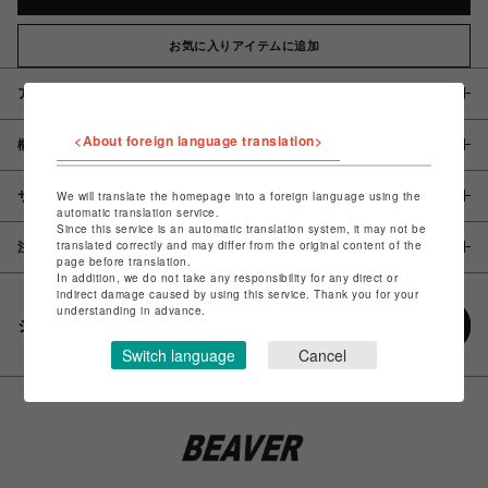
お気に入りアイテムに追加
アイテム説明 / 素材
<About foreign language translation>
概要
サイズ
We will translate the homepage into a foreign language using the
automatic translation service.
Since this service is an automatic translation system, it may not be
translated correctly and may differ from the original content of the
注意事項
page before translation.
In addition, we do not take any responsibility for any direct or
indirect damage caused by using this service. Thank you for your
understanding in advance.
シェアする
Switch language
Cancel