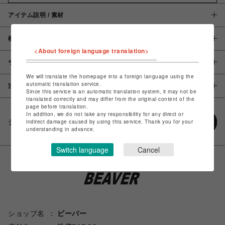
アイテム説明 / 素材
概要
<About foreign language translation>
サイズ
We will translate the homepage into a foreign language using the
automatic translation service.
注意事項
Since this service is an automatic translation system, it may not be
translated correctly and may differ from the original content of the
page before translation.
In addition, we do not take any responsibility for any direct or
シェアする
indirect damage caused by using this service. Thank you for your
understanding in advance.
Switch language
Cancel
ショップ名
ビーバー