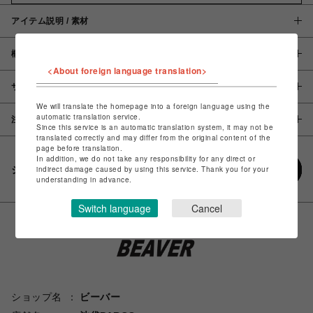
アイテム説明 / 素材
概要
<About foreign language translation>
サイズ
We will translate the homepage into a foreign language using the
automatic translation service.
注意事項
Since this service is an automatic translation system, it may not be
translated correctly and may differ from the original content of the
page before translation.
In addition, we do not take any responsibility for any direct or
シェアする
indirect damage caused by using this service. Thank you for your
understanding in advance.
Switch language
Cancel
ショップ名
ビーバー