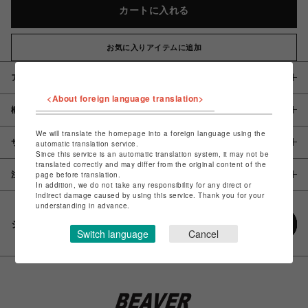
カートに入れる
お気に入りアイテムに追加
アイテム説明 / 素材
<About foreign language translation>
概要
We will translate the homepage into a foreign language using the
サイズ
automatic translation service.
Since this service is an automatic translation system, it may not be
translated correctly and may differ from the original content of the
page before translation.
注意事項
In addition, we do not take any responsibility for any direct or
indirect damage caused by using this service. Thank you for your
understanding in advance.
シェアする
Switch language
Cancel