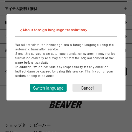
アイテム説明 / 素材
概要
<About foreign language translation>
サイズ
We will translate the homepage into a foreign language using the
automatic translation service.
注意事項
Since this service is an automatic translation system, it may not be
translated correctly and may differ from the original content of the
page before translation.
In addition, we do not take any responsibility for any direct or
シェアする
indirect damage caused by using this service. Thank you for your
understanding in advance.
Switch language
Cancel
ショップ名
ビーバー