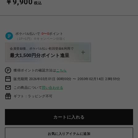
￥9,900
税込
ポケパル払いで
0
〜
0
ポイント
（1P=1円）※キャンペーン分除く
会員登録後、ポケパル払い初回登録&利用で
最大1,500円分ポイント進呈
獲得ポイントの確認方法は
こちら
販売期間 2026年03月01日 00時00分 〜 2050年02月14日 23時59分
この商品について
問い合わせる
ギフト：ラッピング不可
カートに入れる
お気に入りアイテムに追加