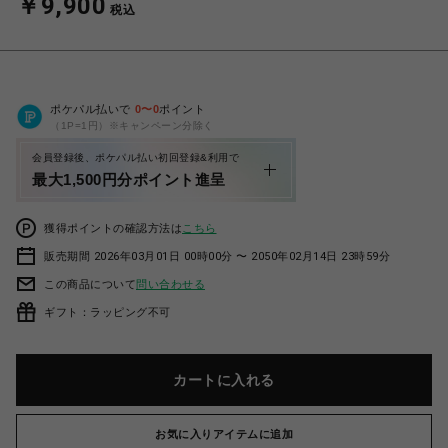
￥9,900
税込
ポケパル払いで
0
〜
0
ポイント
（1P=1円）※キャンペーン分除く
会員登録後、ポケパル払い初回登録&利用で
最大1,500円分ポイント進呈
獲得ポイントの確認方法は
こちら
販売期間 2026年03月01日 00時00分 〜 2050年02月14日 23時59分
この商品について
問い合わせる
ギフト：ラッピング不可
カートに入れる
お気に入りアイテムに追加