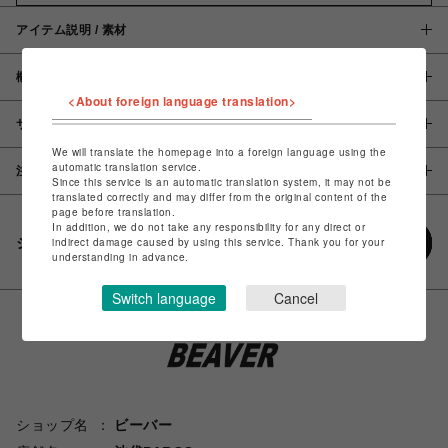
アイテム説明 / 素材
概要
<About foreign language translation>
サイズ
We will translate the homepage into a foreign language using the
automatic translation service.
注意事項
Since this service is an automatic translation system, it may not be
translated correctly and may differ from the original content of the
page before translation.
In addition, we do not take any responsibility for any direct or
シェアする
indirect damage caused by using this service. Thank you for your
understanding in advance.
Switch language
Cancel
ショップ名
ビーバー