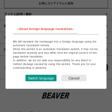
お気に入りアイテムに追加
アイテム説明 / 素材
概要
<About foreign language translation>
サイズ
We will translate the homepage into a foreign language using the
automatic translation service.
Since this service is an automatic translation system, it may not be
注意事項
translated correctly and may differ from the original content of the
page before translation.
In addition, we do not take any responsibility for any direct or
indirect damage caused by using this service. Thank you for your
シェアする
understanding in advance.
Switch language
Cancel