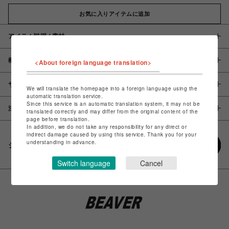
お気に入りアイテムに追加
アイテム説明 / 素材
概要
<About foreign language translation>
サイズ
We will translate the homepage into a foreign language using the
automatic translation service.
Since this service is an automatic translation system, it may not be
注意事項
translated correctly and may differ from the original content of the
page before translation.
In addition, we do not take any responsibility for any direct or
indirect damage caused by using this service. Thank you for your
understanding in advance.
シェアする
Switch language
Cancel