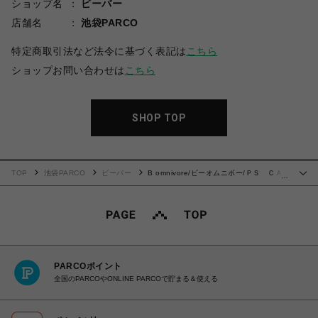
ショップ名
ビーバー
店舗名
池袋PARCO
特定商取引法など法令に基づく表記は
こちら
ショップお問い合わせは
こちら
SHOP TOP
TOP
池袋PARCO
ビーバー
B omnivore/ビーオムニボー/ＰＳ ＣＡ
…
ＲＧＯ ＳＨＯＲＴＳ
PARCOポイント
全国のPARCOやONLINE PARCOで貯まる＆使える