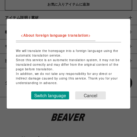
お気に入りアイテムに追加
アイテム説明 / 素材
概要
<About foreign language translation>
サイズ
We will translate the homepage into a foreign language using the
automatic translation service.
Since this service is an automatic translation system, it may not be
注意事項
translated correctly and may differ from the original content of the
page before translation.
In addition, we do not take any responsibility for any direct or
indirect damage caused by using this service. Thank you for your
シェアする
understanding in advance.
Switch language
Cancel