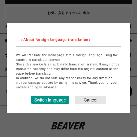
お気に入りアイテムに追加
アイテム説明 / 素材
<About foreign language translation>
概要
サイズ
We will translate the homepage into a foreign language using the
automatic translation service.
Since this service is an automatic translation system, it may not be
translated correctly and may differ from the original content of the
注意事項
page before translation.
In addition, we do not take any responsibility for any direct or
indirect damage caused by using this service. Thank you for your
understanding in advance.
シェアする
Switch language
Cancel