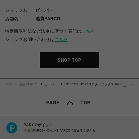
ショップ名
ビーバー
店舗名
池袋PARCO
特定商取引法など法令に基づく表記は
こちら
ショップお問い合わせは
こちら
SHOP TOP
TOP
池袋PARCO
ビーバー
ROSTER SOX/ロスターソックス 60 RIB
…
NEO SOCKS メンズ レディース
PARCOポイント
全国のPARCOやONLINE PARCOで貯まる＆使える