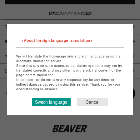
お気に入りアイテムに追加
アイテム説明 / 素材
<About foreign language translation>
概要
サイズ
We will translate the homepage into a foreign language using the
automatic translation service.
Since this service is an automatic translation system, it may not be
translated correctly and may differ from the original content of the
注意事項
page before translation.
In addition, we do not take any responsibility for any direct or
indirect damage caused by using this service. Thank you for your
understanding in advance.
シェアする
Switch language
Cancel