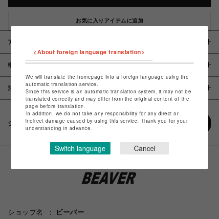
お気に入りアイテムに追加
アイテム説明 / 素材
<About foreign language translation>
概要
We will translate the homepage into a foreign language using the
automatic translation service.
注意事項
Since this service is an automatic translation system, it may not be
translated correctly and may differ from the original content of the
page before translation.
In addition, we do not take any responsibility for any direct or
indirect damage caused by using this service. Thank you for your
シェアする
understanding in advance.
Switch language
Cancel
ショップ名
ビーバー