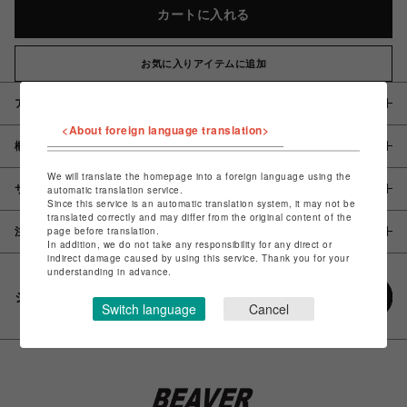
カートに入れる
お気に入りアイテムに追加
アイテム説明 / 素材
<About foreign language translation>
概要
We will translate the homepage into a foreign language using the
サイズ
automatic translation service.
Since this service is an automatic translation system, it may not be
translated correctly and may differ from the original content of the
page before translation.
注意事項
In addition, we do not take any responsibility for any direct or
indirect damage caused by using this service. Thank you for your
understanding in advance.
シェアする
Switch language
Cancel