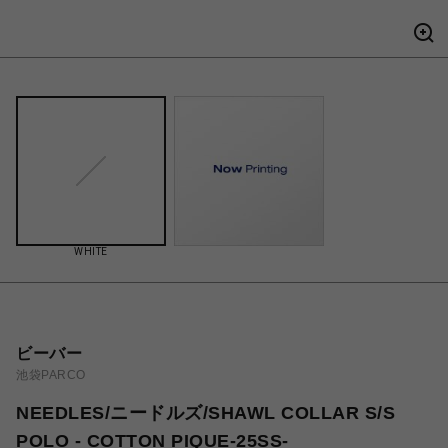
WHITE
ビーバー
池袋PARCO
NEEDLES/ニードルズ/SHAWL COLLAR S/S
POLO - COTTON PIQUE-25SS-