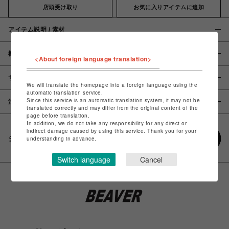
店頭受け取り
お気に入りアイテムに追加
アイテム説明 / 素材
概要
<About foreign language translation>
サイズ
We will translate the homepage into a foreign language using the
automatic translation service.
Since this service is an automatic translation system, it may not be
注意事項
translated correctly and may differ from the original content of the
page before translation.
In addition, we do not take any responsibility for any direct or
indirect damage caused by using this service. Thank you for your
シェアする
understanding in advance.
Switch language
Cancel