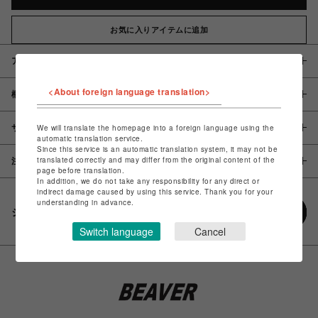
お気に入りアイテムに追加
アイテム説明 / 素材
<About foreign language translation>
概要
サイズ
We will translate the homepage into a foreign language using the
automatic translation service.
Since this service is an automatic translation system, it may not be
translated correctly and may differ from the original content of the
注意事項
page before translation.
In addition, we do not take any responsibility for any direct or
indirect damage caused by using this service. Thank you for your
understanding in advance.
シェアする
Switch language
Cancel