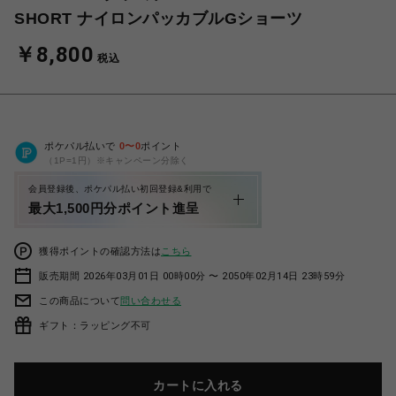
SHORT ナイロンパッカブルGショーツ
￥8,800
税込
ポケパル払いで
0
〜
0
ポイント
（1P=1円）※キャンペーン分除く
会員登録後、ポケパル払い初回登録&利用で
最大1,500円分ポイント進呈
獲得ポイントの確認方法は
こちら
販売期間 2026年03月01日 00時00分 〜 2050年02月14日 23時59分
この商品について
問い合わせる
ギフト：ラッピング不可
カートに入れる