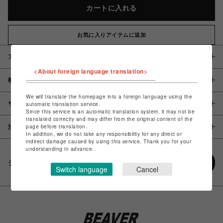
カートに入れる
お気に入りアイテムに追加
アイテム説明 / 素材
<About foreign language translation>
概要
We will translate the homepage into a foreign language using the
サイズ
automatic translation service.
Since this service is an automatic translation system, it may not be
translated correctly and may differ from the original content of the
page before translation.
注意事項
In addition, we do not take any responsibility for any direct or
indirect damage caused by using this service. Thank you for your
understanding in advance.
シェアする
Switch language
Cancel