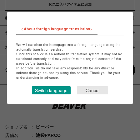
お気に入りアイテムに追加
概要
<About foreign language translation>
サイズ
We will translate the homepage into a foreign language using the
注意事項
automatic translation service.
Since this service is an automatic translation system, it may not be
translated correctly and may differ from the original content of the
page before translation.
In addition, we do not take any responsibility for any direct or
シェアする
indirect damage caused by using this service. Thank you for your
understanding in advance.
Switch language
Cancel
ショップ名
ビーバー
店舗名
池袋PARCO