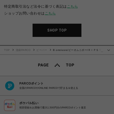
特定商取引法など法令に基づく表記は
こちら
ショップお問い合わせは
こちら
SHOP TOP
TOP
池袋PARCO
ビーバー
B omnivore/ビーオムニボー/ＲＩＰＳＴ
…
ＯＰ ＢＥＬＴ
PARCOポイント
全国のPARCOやONLINE PARCOで貯まる＆使える
ポケパル払い
初回登録＆お買物で最大1,500円分のPARCOポイント進呈