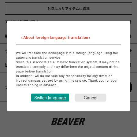
お気に入りアイテムに追加
アイテム説明 / 素材
概要
<About foreign language translation>
サイズ
We will translate the homepage into a foreign language using the
automatic translation service.
Since this service is an automatic translation system, it may not be
注意事項
translated correctly and may differ from the original content of the
page before translation.
In addition, we do not take any responsibility for any direct or
indirect damage caused by using this service. Thank you for your
understanding in advance.
シェアする
Switch language
Cancel