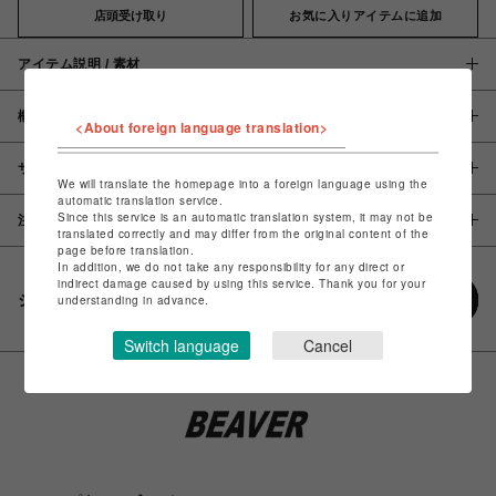
店頭受け取り
お気に入りアイテムに追加
アイテム説明 / 素材
概要
<About foreign language translation>
サイズ
We will translate the homepage into a foreign language using the
automatic translation service.
Since this service is an automatic translation system, it may not be
注意事項
translated correctly and may differ from the original content of the
page before translation.
In addition, we do not take any responsibility for any direct or
indirect damage caused by using this service. Thank you for your
シェアする
understanding in advance.
Switch language
Cancel