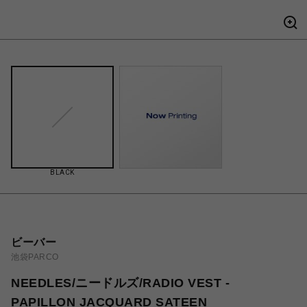
BLACK
ビーバー
池袋PARCO
NEEDLES/ニードルズ/RADIO VEST -
PAPILLON JACQUARD SATEEN