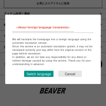
お気に入りアイテムに追加
アイテム説明 / 素材
概要
<About foreign language translation>
サイズ
We will translate the homepage into a foreign language using the
automatic translation service.
Since this service is an automatic translation system, it may not be
注意事項
translated correctly and may differ from the original content of the
page before translation.
In addition, we do not take any responsibility for any direct or
indirect damage caused by using this service. Thank you for your
シェアする
understanding in advance.
Switch language
Cancel