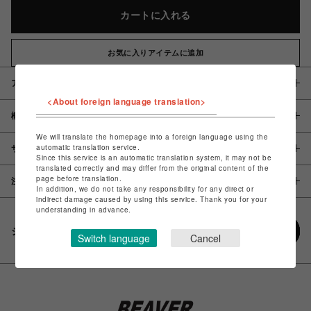
カートに入れる
お気に入りアイテムに追加
アイテム説明 / 素材
<About foreign language translation>
概要
We will translate the homepage into a foreign language using the
automatic translation service.
サイズ
Since this service is an automatic translation system, it may not be
translated correctly and may differ from the original content of the
page before translation.
注意事項
In addition, we do not take any responsibility for any direct or
indirect damage caused by using this service. Thank you for your
understanding in advance.
シェアする
Switch language
Cancel