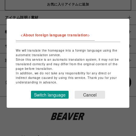
お気に入りアイテムに追加
アイテム説明 / 素材
概要
<About foreign language translation>
サイズ
We will translate the homepage into a foreign language using the
automatic translation service.
Since this service is an automatic translation system, it may not be
注意事項
translated correctly and may differ from the original content of the
page before translation.
In addition, we do not take any responsibility for any direct or
indirect damage caused by using this service. Thank you for your
シェアする
understanding in advance.
Switch language
Cancel