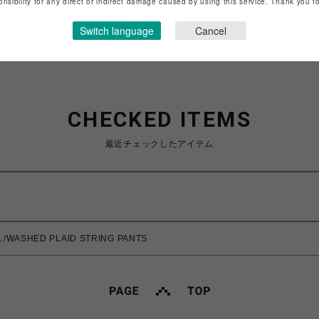
onsibility for any direct or indirect damage caused by using this service. Thank you 
ショップお問い合わせは
こちら
Switch language
Cancel
CHECKED ITEMS
最近チェックしたアイテム
ASHED PLAID STRING PANTS