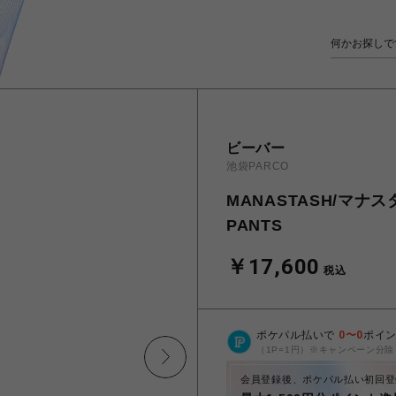
ビーバー
池袋PARCO
MANASTASH/マナスタ
PANTS
￥17,600
税込
ポケパル払いで
0
〜
0
ポイ
（1P=1円）※キャンペーン分除
会員登録後、ポケパル払い初回登