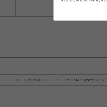
In addition, we do not take any resp
TOP
池袋PARCO
ビーバー
MANASTASH/マナスタッシュ/W