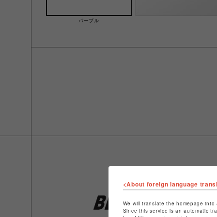
パープル
<About foreign language trans
We will translate the homepage into 
Since this service is an automatic tr