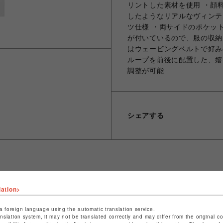
リントした素材を使用 ・顔
したようなリアルなヴィンテ
ツ仕様 ・両サイドのポケッ
が付いているので、服の収納
はウェービングベルトで好み
ループを前後に配置した、嬉
調整が可能
シェアする
ショップ名
ビーバー
lation>
店舗名
池袋PARCO
a foreign language using the automatic translation service.
anslation system, it may not be translated correctly and may differ from the original c
特定商取引法など法令に基づく表記は
こちら