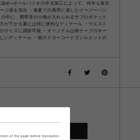
料染め+ボールバイオの中古加工によって、何年も着古
ージ感を演出 ・春夏での着用に適したイージーパン
トの中に、携帯等の小物が入れられるサブのポケット
力が下がる夏には特に便利なディテール ・ウエスト
のサイズに調節可能 ・オリジナル山柄テープのキー
しいディテール ・裾のドローコードでシルエットの
SHOP TOP
ontent of the page before translation.