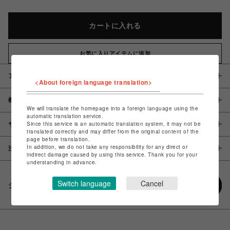
カートに入れる
お気に入りアイテムに追加
アイテム説明 / 素材
<About foreign language translation>
概要
We will translate the homepage into a foreign language using the
automatic translation service.
Since this service is an automatic translation system, it may not be
サイズ
translated correctly and may differ from the original content of the
page before translation.
In addition, we do not take any responsibility for any direct or
注意事項
indirect damage caused by using this service. Thank you for your
understanding in advance.
Switch language
Cancel
シェアする