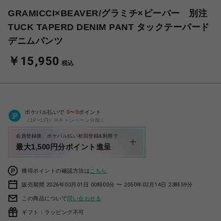
GRAMICCI×BEAVER/グラミチ×ビーバー 別注
TUCK TAPERD DENIM PANT タックテーパード
デニムパンツ
￥15,950
税込
ポケパル払いで
0
〜
0
ポイント
（1P=1円）※キャンペーン分除く
会員登録後、ポケパル払い初回登録&利用で
最大1,500円分ポイント進呈
獲得ポイントの確認方法は
こちら
販売期間 2026年03月01日 00時00分 〜 2050年02月14日 23時59分
この商品について
問い合わせる
ギフト：ラッピング不可