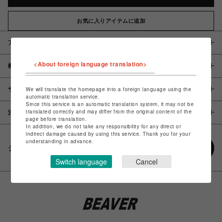
お気に入りアイテムに追加
アイテム説明 / 素材
<About foreign language translation>
概要
サイズ
We will translate the homepage into a foreign language using the
automatic translation service.
Since this service is an automatic translation system, it may not be
translated correctly and may differ from the original content of the
注意事項
page before translation.
In addition, we do not take any responsibility for any direct or
indirect damage caused by using this service. Thank you for your
understanding in advance.
シェアする
Switch language
Cancel