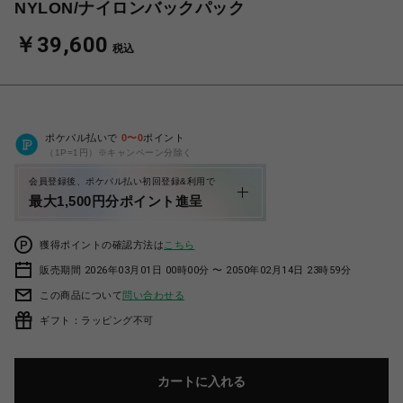
NYLON/ナイロンバックパック
￥39,600
税込
ポケパル払いで
0
〜
0
ポイント
（1P=1円）※キャンペーン分除く
会員登録後、ポケパル払い初回登録&利用で
最大1,500円分ポイント進呈
獲得ポイントの確認方法は
こちら
販売期間 2026年03月01日 00時00分 〜 2050年02月14日 23時59分
この商品について
問い合わせる
ギフト：ラッピング不可
カートに入れる