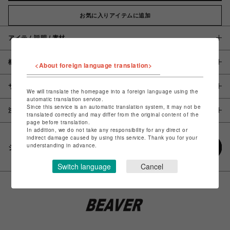
お気に入りアイテムに追加
アイテム説明 / 素材
概要
<About foreign language translation>
サイズ
We will translate the homepage into a foreign language using the
automatic translation service.
Since this service is an automatic translation system, it may not be
注意事項
translated correctly and may differ from the original content of the
page before translation.
In addition, we do not take any responsibility for any direct or
indirect damage caused by using this service. Thank you for your
understanding in advance.
シェアする
Switch language
Cancel