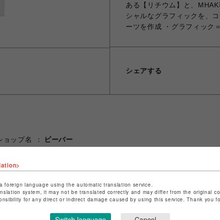
ある【リチウム】と、MHA
シャルなグラフィックを、コ
ーツを作成 ・グラフィック＝
シェアする
ショップ名
ビーバー
店舗名
池袋PARCO
lation>
特定商取引法など法令に基づく表記は
こちら
a foreign language using the automatic translation service.
ショップお問い合わせは
こちら
anslation system, it may not be translated correctly and may differ from the original c
onsibility for any direct or indirect damage caused by using this service. Thank you 
Switch language
Cancel