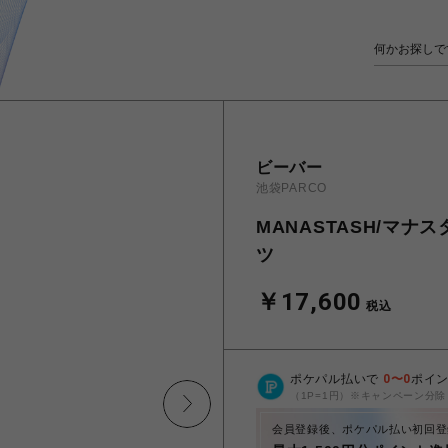
ビーバー
池袋PARCO
MANASTASH/マナスタ
ツ
￥17,600
税込
ポケパル払いで
0
〜
0
ポイ
（1P=1円）※キャンペーン分除
会員登録後、ポケパル払い初回登