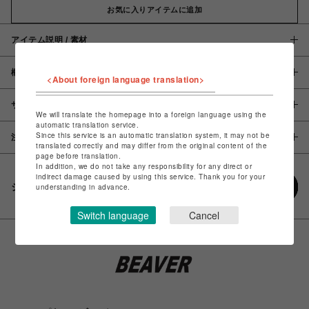
お気に入りアイテムに追加
アイテム説明 / 素材
概要
<About foreign language translation>
サイズ
We will translate the homepage into a foreign language using the
automatic translation service.
Since this service is an automatic translation system, it may not be
注意事項
translated correctly and may differ from the original content of the
page before translation.
In addition, we do not take any responsibility for any direct or
indirect damage caused by using this service. Thank you for your
シェアする
understanding in advance.
Switch language
Cancel