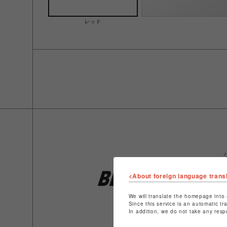
レッド
<About foreign language trans
We will translate the homepage into 
Since this service is an automatic tr
In addition, we do not take any resp