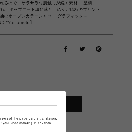
れるので、サラサラな肌触りが続く素材 ・星柄、
れぞれ、ポップアート調に落とし込んだ総柄のプリント
袖のオープンカラーシャツ ・グラフィック＝
AND""Yamamoto】
SHOP TOP
ontent of the page before translation.
for your understanding in advance.