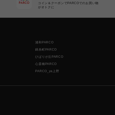
コイン＆クーポンでPARCOでのお買い物
がオトクに
浦和PARCO
錦糸町PARCO
ひばりが丘PARCO
心斎橋PARCO
PARCO_ya上野