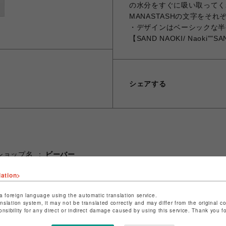
の水分をすぐに吸い取ってく
MANASTASHの文字をそ
・デザインはベーシックな半
【SAND NAOKI/ Naoki""S
シェアする
ショップ名
ビーバー
店舗名
池袋PARCO
lation>
特定商取引法など法令に基づく表記は
こちら
a foreign language using the automatic translation service.
ショップお問い合わせは
こちら
anslation system, it may not be translated correctly and may differ from the original c
onsibility for any direct or indirect damage caused by using this service. Thank you 