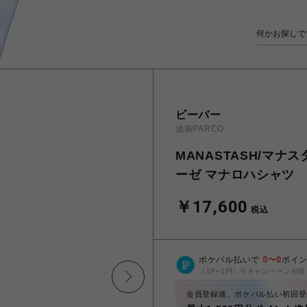
ビーバー
池袋PARCO
MANASTASH/マナスタ
ーゼ マナロハシャツ
￥17,600
税込
ポケパル払いで
0
〜
0
ポイ
（1P=1円）※キャンペーン分除
会員登録後、ポケパル払い初回登