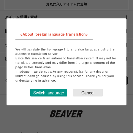
お気に入りアイテムに追加
アイテム説明 / 素材
概要
<About foreign language translation>
サイズ
We will translate the homepage into a foreign language using the
automatic translation service.
Since this service is an automatic translation system, it may not be
注意事項
translated correctly and may differ from the original content of the
page before translation.
In addition, we do not take any responsibility for any direct or
indirect damage caused by using this service. Thank you for your
シェアする
understanding in advance.
Switch language
Cancel